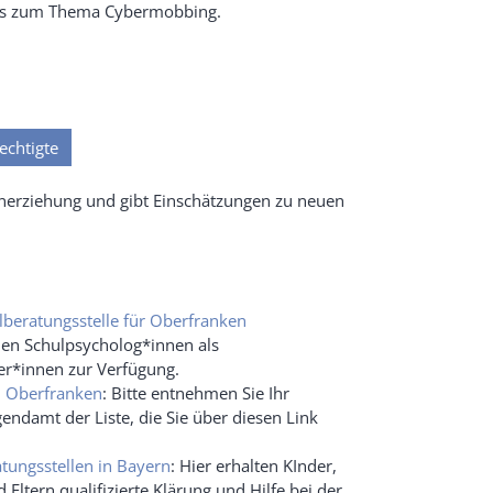
iums zum Thema Cybermobbing.
echtigte
ienerziehung und gibt Einschätzungen zu neuen
ulberatungsstelle für Oberfranken
nen Schulpsycholog*innen als
r*innen zur Verfügung.
n Oberfranken
: Bitte entnehmen Sie Ihr
endamt der Liste, die Sie über diesen Link
tungsstellen in Bayern
: Hier erhalten KInder,
 Eltern qualifizierte Klärung und Hilfe bei der