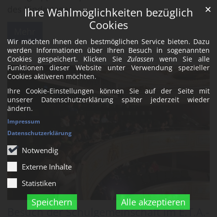
des Kindertages.
✕
Ihre Wahlmöglichkeiten bezüglich
Cookies
Mehr
Wir möchten Ihnen den bestmöglichen Service bieten. Dazu
werden Informationen über Ihren Besuch in sogenannten
Cookies gespeichert. Klicken Sie
Zulassen
wenn Sie alle
Funktionen dieser Website unter Verwendung spezieller
Cookies aktiveren möchten.
Ihre Cookie-Einstellungen können Sie auf der Seite mit
unserer Datenschutzerklärung später jederzeit wieder
ändern.
Impressum
Datenschutzerklärung
Notwendig
Externe Inhalte
Statistiken
Speichern
Alle akzeptieren
Besuch der Schulgemeinschaft im E.T.A.-