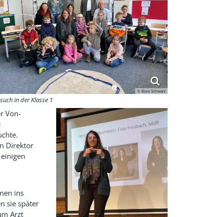
© Büro Schwarz
such in der Klasse 1
r Von-
e
chte.
n Direktor
 einigen
nen ins
n sie später
um Arzt