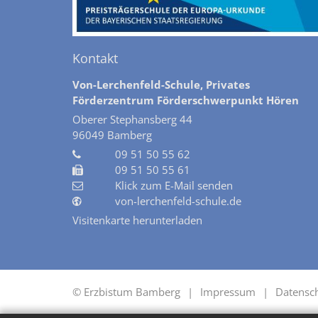
Kontakt
Von-Lerchenfeld-Schule, Privates
Förderzentrum Förderschwerpunkt Hören
Oberer Stephansberg 44
96049
Bamberg
09 51 50 55 62
09 51 50 55 61
Klick zum E-Mail senden
von-lerchenfeld-schule.de
Visitenkarte herunterladen
© Erzbistum Bamberg
Impressum
Datensc