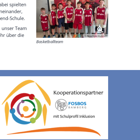
bei spielten
eneinander,
send-Schule.
n unser Team
hr über die
© Matthias Hübner
Basketballteam