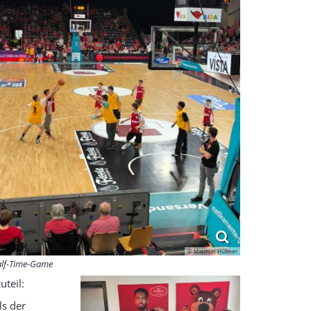
© Matthias Hübner
lf-Time-Game
uteil:
ls der