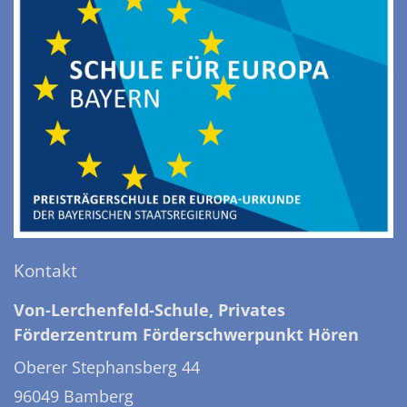
Kontakt
Von-Lerchenfeld-Schule, Privates
Förderzentrum Förderschwerpunkt Hören
Oberer Stephansberg 44
96049
Bamberg