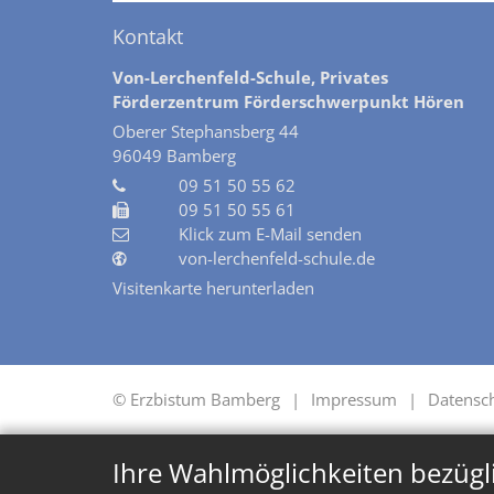
Kontakt
Von-Lerchenfeld-Schule, Privates
Förderzentrum Förderschwerpunkt Hören
Oberer Stephansberg 44
96049
Bamberg
09 51 50 55 62
09 51 50 55 61
Klick zum E-Mail senden
von-lerchenfeld-schule.de
Visitenkarte herunterladen
© Erzbistum Bamberg
Impressum
Datensc
Ihre Wahlmöglichkeiten bezügl