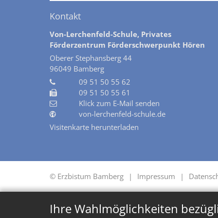
Kontakt
Von-Lerchenfeld-Schule, Privates
Förderzentrum Förderschwerpunkt Hören
Oberer Stephansberg 44
96049
Bamberg
09 51 50 55 62
09 51 50 55 61
Klick zum E-Mail senden
von-lerchenfeld-schule.de
Visitenkarte herunterladen
© Erzbistum Bamberg
Impressum
Datensc
Ihre Wahlmöglichkeiten bezügl