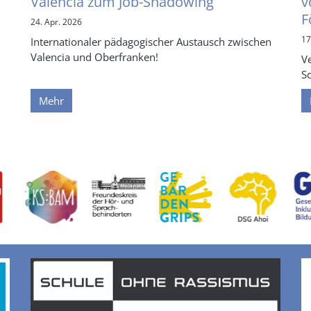
Valencia zum Job-Shadowing
v
F
24. Apr. 2026
17
Internationaler pädagogischer Austausch zwischen
Valencia und Oberfranken!
V
S
Mehr
ite