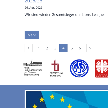
2025/26
26. Apr. 2026
Wir sind wieder Gesamtsieger der Lions-League!!
Mehr
Vorherige Seite
Erste Seite
Nächste Se
1
2
3
4
5
6